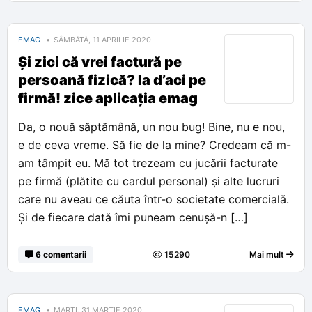
EMAG
SÂMBĂTĂ, 11 APRILIE 2020
Și zici că vrei factură pe
persoană fizică? Ia d’aci pe
firmă! zice aplicația emag
Da, o nouă săptămână, un nou bug! Bine, nu e nou,
e de ceva vreme. Să fie de la mine? Credeam că m-
am tâmpit eu. Mă tot trezeam cu jucării facturate
pe firmă (plătite cu cardul personal) și alte lucruri
care nu aveau ce căuta într-o societate comercială.
Și de fiecare dată îmi puneam cenușă-n […]
6 comentarii
15290
Mai mult
EMAG
MARȚI, 31 MARTIE 2020