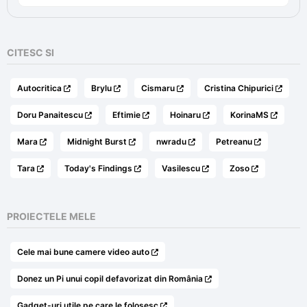
a
este:
fost:
75,00 lei.
125,00 lei.
CITESC SI
Autocritica
Brylu
Cismaru
Cristina Chipurici
Doru Panaitescu
Eftimie
Hoinaru
KorinaMS
Mara
Midnight Burst
nwradu
Petreanu
Tara
Today's Findings
Vasilescu
Zoso
PROIECTELE MELE
Cele mai bune camere video auto
Donez un Pi unui copil defavorizat din România
Gadget-uri utile pe care le folosesc