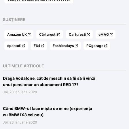
SUSȚINERE
Amazon UK
Cărturești
Carturesti
eMAG
epantofi
F64
Fashiondays
PCgarage
ULTIMELE ARTICOLE
Dragă Vodafone, cât de meschin să fii să îi vinzi
unui pensionar un abonament RED 17?
Joi, 23 Ianuarie 2020
Când BMW-ul face mișto de mine (experiența
cu BMW iX3 cel nou)
Joi, 23 Ianuarie 2020