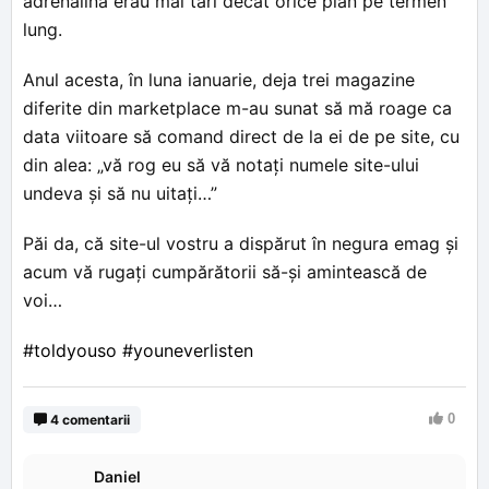
adrenalina erau mai tari decât orice plan pe termen
lung.
Anul acesta, în luna ianuarie, deja trei magazine
diferite din marketplace m-au sunat să mă roage ca
data viitoare să comand direct de la ei de pe site, cu
din alea: „vă rog eu să vă notați numele site-ului
undeva și să nu uitați…”
Păi da, că site-ul vostru a dispărut în negura emag și
acum vă rugați cumpărătorii să-și amintească de
voi…
#toldyouso
#youneverlisten
0
4 comentarii
Daniel