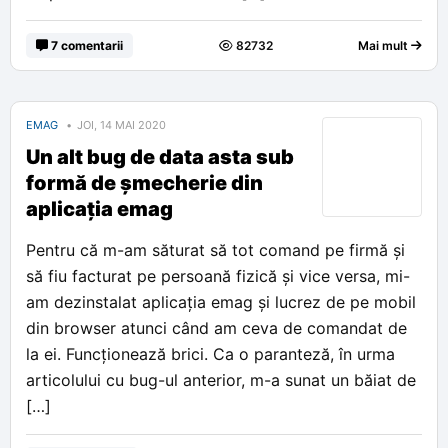
7 comentarii
82732
Mai mult
EMAG
JOI, 14 MAI 2020
Un alt bug de data asta sub
formă de șmecherie din
aplicația emag
Pentru că m-am săturat să tot comand pe firmă și
să fiu facturat pe persoană fizică și vice versa, mi-
am dezinstalat aplicația emag și lucrez de pe mobil
din browser atunci când am ceva de comandat de
la ei. Funcționează brici. Ca o paranteză, în urma
articolului cu bug-ul anterior, m-a sunat un băiat de
[…]