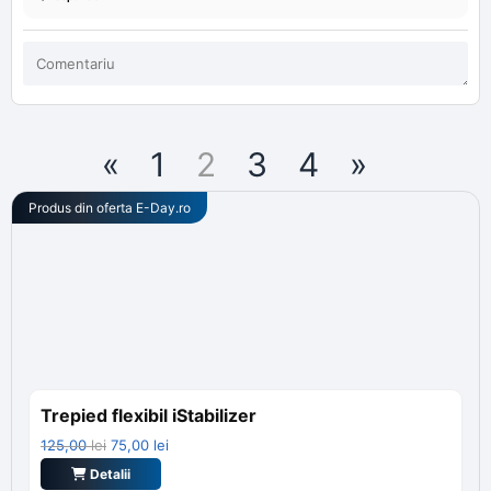
«
1
2
3
4
»
Produs din oferta
E-Day.ro
Trepied flexibil iStabilizer
Prețul
Prețul
125,00
lei
75,00
lei
inițial
curent
Detalii