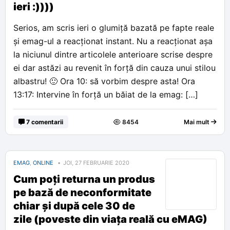
ieri :))))
Serios, am scris ieri o glumiță bazată pe fapte reale
și emag-ul a reacționat instant. Nu a reacționat așa
la niciunul dintre articolele anterioare scrise despre
ei dar astăzi au revenit în forță din cauza unui stilou
albastru! 🙂 Ora 10: să vorbim despre asta! Ora
13:17: Intervine în forță un băiat de la emag: […]
7 comentarii
8454
Mai mult
EMAG
,
ONLINE
JOI, 27 FEBRUARIE 2020
Cum poți returna un produs
pe bază de neconformitate
chiar și după cele 30 de
zile (poveste din viața reală cu eMAG)