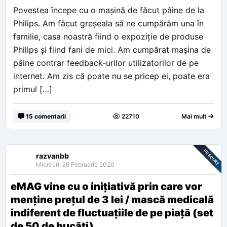
Povestea începe cu o mașină de făcut pâine de la
Philips. Am făcut greșeala să ne cumpărăm una în
familie, casa noastră fiind o expoziție de produse
Philips și fiind fani de mici. Am cumpărat mașina de
pâine contrar feedback-urilor utilizatorilor de pe
internet. Am zis că poate nu se pricep ei, poate era
primul […]
15 comentarii
22710
Mai mult
PE SCURT
razvanbb
Miercuri, 26 Februarie 2020
eMAG vine cu o inițiativă prin care vor
menține prețul de 3 lei / mască medicală
indiferent de fluctuațiile de pe piață (set
de 50 de bucăți)