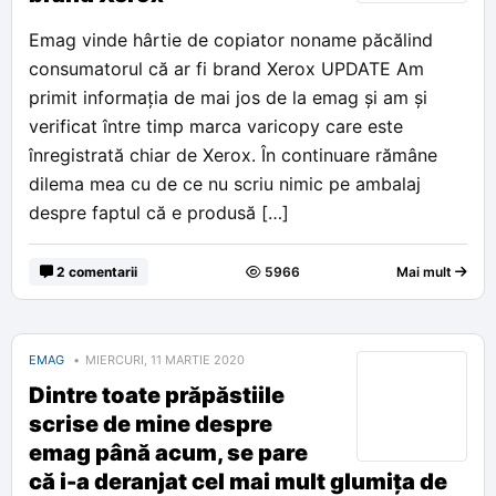
Emag vinde hârtie de copiator noname păcălind
consumatorul că ar fi brand Xerox UPDATE Am
primit informația de mai jos de la emag și am și
verificat între timp marca varicopy care este
înregistrată chiar de Xerox. În continuare rămâne
dilema mea cu de ce nu scriu nimic pe ambalaj
despre faptul că e produsă […]
2 comentarii
5966
Mai mult
EMAG
MIERCURI, 11 MARTIE 2020
Dintre toate prăpăstiile
scrise de mine despre
emag până acum, se pare
că i-a deranjat cel mai mult glumița de