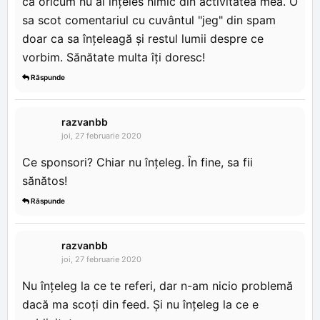
ca oricum nu ai înțeles nimic din activitatea mea. O
sa scot comentariul cu cuvântul "jeg" din spam
doar ca sa înțeleagă și restul lumii despre ce
vorbim. Sănătate multa îți doresc!
Răspunde
razvanbb
joi, 27 februarie 2020
Ce sponsori? Chiar nu înțeleg. În fine, sa fii
sănătos!
Răspunde
razvanbb
joi, 27 februarie 2020
Nu înțeleg la ce te referi, dar n-am nicio problemă
dacă ma scoți din feed. Și nu înțeleg la ce e