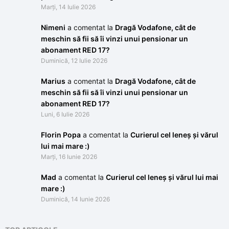
Marți, 14 Iulie 2026
Nimeni
a comentat la
Dragă Vodafone, cât de
meschin să fii să îi vinzi unui pensionar un
abonament RED 17?
Duminică, 12 Iulie 2026
Marius
a comentat la
Dragă Vodafone, cât de
meschin să fii să îi vinzi unui pensionar un
abonament RED 17?
Luni, 6 Iulie 2026
Florin Popa
a comentat la
Curierul cel leneș și vărul
lui mai mare :)
Marți, 16 Iunie 2026
Mad
a comentat la
Curierul cel leneș și vărul lui mai
mare :)
Duminică, 14 Iunie 2026