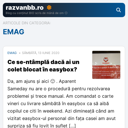
razvanbb.ro
Blog cu conținut BIO scris de mână de om 🙂
ARTICOLE DIN CATEGORIA:
EMAG
EMAG
SÂMBĂTĂ, 13 IUNIE 2020
Ce se-ntâmplă dacă ai un
colet blocat în easybox?
Da, am ajuns și aici 🙂 . Aparent
Sameday nu are o procedură pentru rezolvarea
problemei și trece manual. Am comandat o carte
vineri cu livrare sâmbătă în easybox ca să aibă
copilul ce citi în weekend. Azi dimineață când am
vizitat easybox-ul personal din fața casei am avut
surpriza să fiu lovit în suflet […]