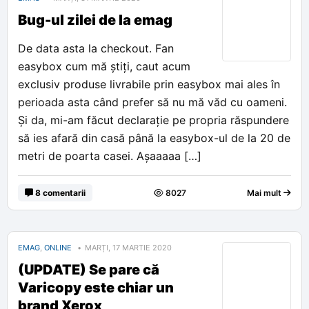
Bug-ul zilei de la emag
De data asta la checkout. Fan
easybox cum mă știți, caut acum
exclusiv produse livrabile prin easybox mai ales în
perioada asta când prefer să nu mă văd cu oameni.
Și da, mi-am făcut declarație pe propria răspundere
să ies afară din casă până la easybox-ul de la 20 de
metri de poarta casei. Așaaaaa […]
8 comentarii
8027
Mai mult
EMAG
,
ONLINE
MARȚI, 17 MARTIE 2020
(UPDATE) Se pare că
Varicopy este chiar un
brand Xerox