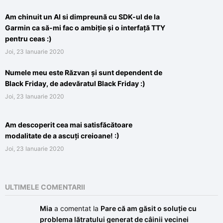
Am chinuit un AI si dimpreună cu SDK-ul de la
Garmin ca să-mi fac o ambiție și o interfață TTY
pentru ceas :)
Joi, 23 Ianuarie 2020
Numele meu este Răzvan și sunt dependent de
Black Friday, de adevăratul Black Friday :)
Joi, 23 Ianuarie 2020
Am descoperit cea mai satisfăcătoare
modalitate de a ascuți creioane! :)
Joi, 23 Ianuarie 2020
ULTIMELE COMENTARII
Mia
a comentat la
Pare că am găsit o soluție cu
problema lătratului generat de câinii vecinei