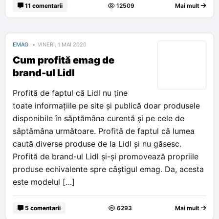
11 comentarii
12509
Mai mult
EMAG
VINERI, 1 MAI 2020
Cum profită emag de
brand-ul Lidl
Profită de faptul că Lidl nu ține
toate informațiile pe site și publică doar produsele
disponibile în săptămâna curentă și pe cele de
săptămâna următoare. Profită de faptul că lumea
caută diverse produse de la Lidl și nu găsesc.
Profită de brand-ul Lidl și-și promovează propriile
produse echivalente spre câștigul emag. Da, acesta
este modelul […]
5 comentarii
6293
Mai mult