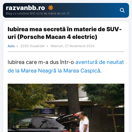
razvanbb.ro
Blog cu conținut BIO scris de mână de om 🙂
Iubirea mea secretă în materie de SUV-
uri (Porsche Macan 4 electric)
Auto
3250 Vizualizări
Miercuri, 27 Noiembrie 2024
Iubirea care m-a dus într-o
aventură de neuitat
de la Marea Neagră la Marea Caspică
.