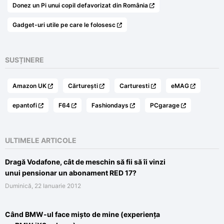
Donez un Pi unui copil defavorizat din România
Gadget-uri utile pe care le folosesc
SUSȚINERE
Amazon UK
Cărturești
Carturesti
eMAG
epantofi
F64
Fashiondays
PCgarage
ULTIMELE ARTICOLE
Dragă Vodafone, cât de meschin să fii să îi vinzi
unui pensionar un abonament RED 17?
Duminică, 22 Ianuarie 2012
Când BMW-ul face mișto de mine (experiența