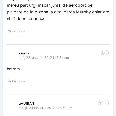
mereu parcurgi macar juma’ de aeroport pe
picioare de la o zona la alta, parca Murphy chiar are
chef de mistouri 😀
Răspunde
#9
valeria
luni, 23 ianuarie 2012 la 7:31 pm
hmmm
Răspunde
#10
aHUIBAN
marți, 24 ianuarie 2012 la 4:59 am