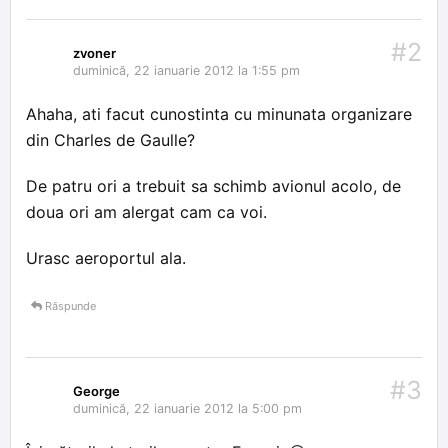
#2
zvoner
duminică, 22 ianuarie 2012 la 1:55 pm
Ahaha, ati facut cunostinta cu minunata organizare
din Charles de Gaulle?
De patru ori a trebuit sa schimb avionul acolo, de
doua ori am alergat cam ca voi.
Urasc aeroportul ala.
Răspunde
#3
George
duminică, 22 ianuarie 2012 la 5:00 pm