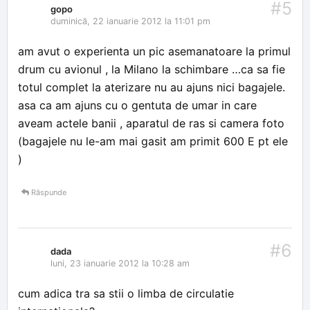
#5
gopo
duminică, 22 ianuarie 2012 la 11:01 pm
am avut o experienta un pic asemanatoare la primul
drum cu avionul , la Milano la schimbare …ca sa fie
totul complet la aterizare nu au ajuns nici bagajele.
asa ca am ajuns cu o gentuta de umar in care
aveam actele banii , aparatul de ras si camera foto
(bagajele nu le-am mai gasit am primit 600 E pt ele
)
Răspunde
#6
dada
luni, 23 ianuarie 2012 la 10:28 am
cum adica tra sa stii o limba de circulatie