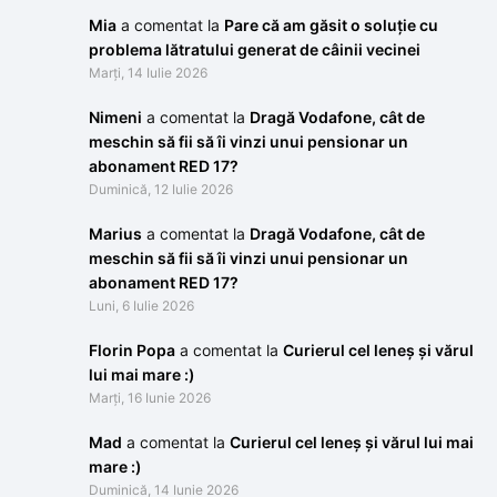
Mia
a comentat la
Pare că am găsit o soluție cu
problema lătratului generat de câinii vecinei
Marți, 14 Iulie 2026
Nimeni
a comentat la
Dragă Vodafone, cât de
meschin să fii să îi vinzi unui pensionar un
abonament RED 17?
Duminică, 12 Iulie 2026
Marius
a comentat la
Dragă Vodafone, cât de
meschin să fii să îi vinzi unui pensionar un
abonament RED 17?
Luni, 6 Iulie 2026
Florin Popa
a comentat la
Curierul cel leneș și vărul
lui mai mare :)
Marți, 16 Iunie 2026
Mad
a comentat la
Curierul cel leneș și vărul lui mai
mare :)
Duminică, 14 Iunie 2026