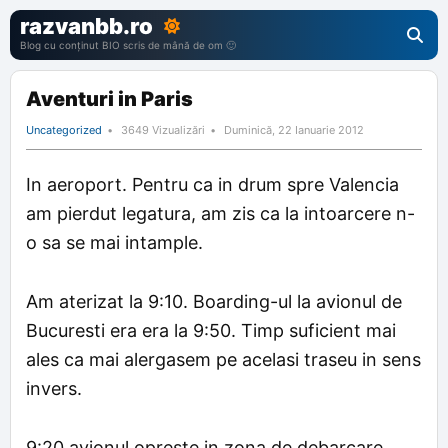
razvanbb.ro
Blog cu conținut BIO scris de mână de om 🙂
Aventuri in Paris
Uncategorized
3649 Vizualizări
Duminică, 22 Ianuarie 2012
In aeroport. Pentru ca in drum spre Valencia
am pierdut legatura, am zis ca la intoarcere n-
o sa se mai intample.
Am aterizat la 9:10. Boarding-ul la avionul de
Bucuresti era era la 9:50. Timp suficient mai
ales ca mai alergasem pe acelasi traseu in sens
invers.
9:20 avionul opreste in zona de debarcare.