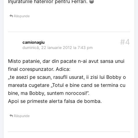
Înjurăturile haterilor pentru Ferrari. 😀
Răspunde
#4
camionagiu
duminică, 22 ianuarie 2012 la 7:43 pm
Misto patanie, dar din pacate n-ai avut sansa unui
final corespunzator. Adica:
„te asezi pe scaun, rasufli usurat, ii zisi lui Bobby o
mareata cugetare „Totul e bine cand se termina cu
bine, ma Bobby, suntem norocosi!”.
Apoi se primeste alerta falsa de bomba.
Răspunde