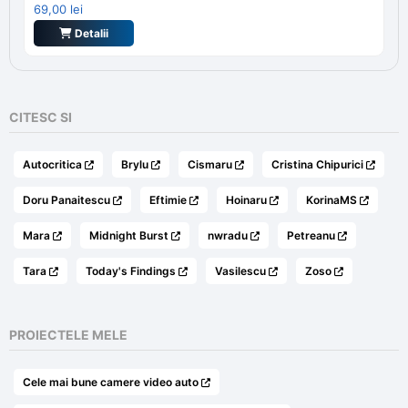
69,00
lei
Detalii
CITESC SI
Autocritica
Brylu
Cismaru
Cristina Chipurici
Doru Panaitescu
Eftimie
Hoinaru
KorinaMS
Mara
Midnight Burst
nwradu
Petreanu
Tara
Today's Findings
Vasilescu
Zoso
PROIECTELE MELE
Cele mai bune camere video auto