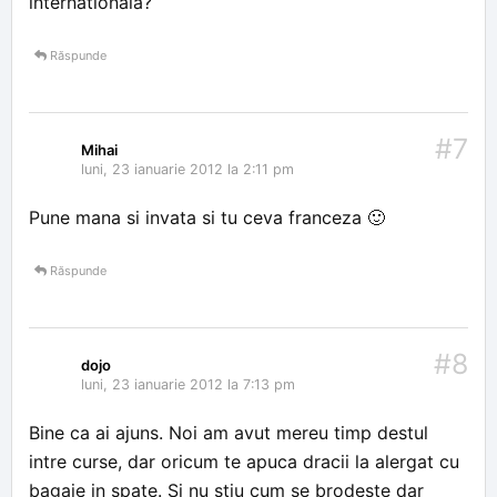
internationala?
Răspunde
#7
Mihai
luni, 23 ianuarie 2012 la 2:11 pm
Pune mana si invata si tu ceva franceza 🙂
Răspunde
#8
dojo
luni, 23 ianuarie 2012 la 7:13 pm
Bine ca ai ajuns. Noi am avut mereu timp destul
intre curse, dar oricum te apuca dracii la alergat cu
bagaje in spate. Si nu stiu cum se brodeste dar