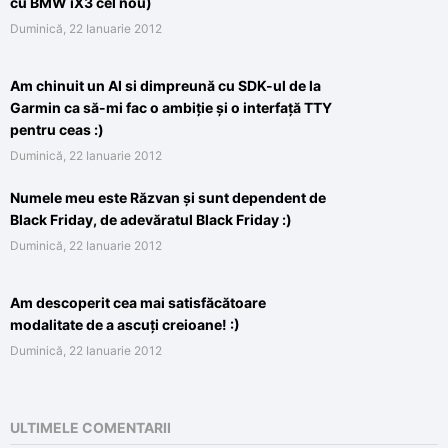
cu BMW iX3 cel nou)
Duminică, 22 Ianuarie 2012
Am chinuit un AI si dimpreună cu SDK-ul de la
Garmin ca să-mi fac o ambiție și o interfață TTY
pentru ceas :)
Duminică, 22 Ianuarie 2012
Numele meu este Răzvan și sunt dependent de
Black Friday, de adevăratul Black Friday :)
Duminică, 22 Ianuarie 2012
Am descoperit cea mai satisfăcătoare
modalitate de a ascuți creioane! :)
Duminică, 22 Ianuarie 2012
ULTIMELE COMENTARII