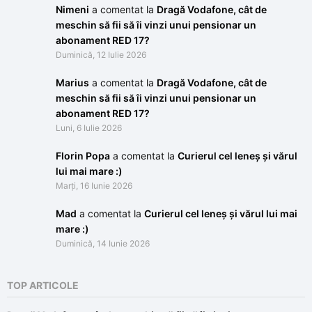
Nimeni
a comentat la
Dragă Vodafone, cât de
meschin să fii să îi vinzi unui pensionar un
abonament RED 17?
Duminică, 12 Iulie 2026
Marius
a comentat la
Dragă Vodafone, cât de
meschin să fii să îi vinzi unui pensionar un
abonament RED 17?
Luni, 6 Iulie 2026
Florin Popa
a comentat la
Curierul cel leneș și vărul
lui mai mare :)
Marți, 16 Iunie 2026
Mad
a comentat la
Curierul cel leneș și vărul lui mai
mare :)
Duminică, 14 Iunie 2026
TOP ARTICOLE