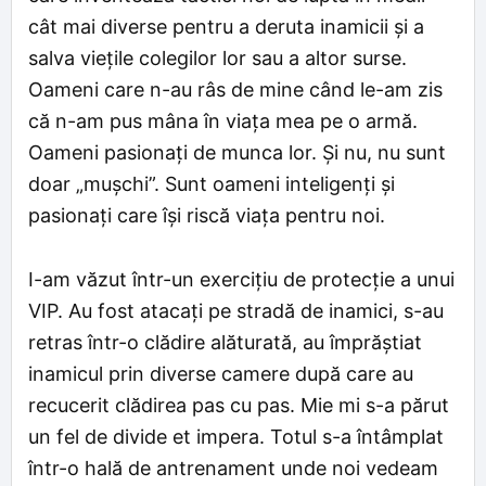
cât mai diverse pentru a deruta inamicii și a
salva viețile colegilor lor sau a altor surse.
Oameni care n-au râs de mine când le-am zis
că n-am pus mâna în viața mea pe o armă.
Oameni pasionați de munca lor. Și nu, nu sunt
doar „mușchi”. Sunt oameni inteligenți și
pasionați care își riscă viața pentru noi.
I-am văzut într-un exercițiu de protecție a unui
VIP. Au fost atacați pe stradă de inamici, s-au
retras într-o clădire alăturată, au împrăștiat
inamicul prin diverse camere după care au
recucerit clădirea pas cu pas. Mie mi s-a părut
un fel de divide et impera. Totul s-a întâmplat
într-o hală de antrenament unde noi vedeam