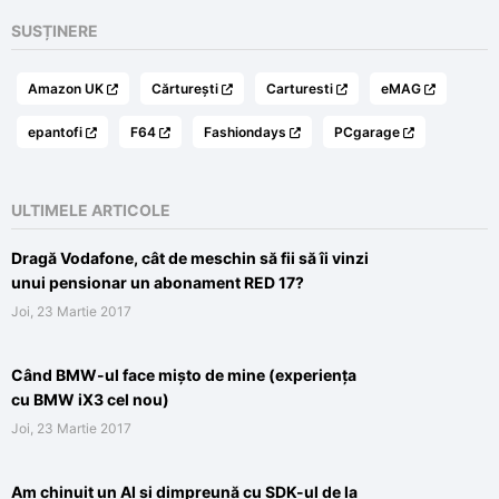
SUSȚINERE
Amazon UK
Cărturești
Carturesti
eMAG
epantofi
F64
Fashiondays
PCgarage
ULTIMELE ARTICOLE
Dragă Vodafone, cât de meschin să fii să îi vinzi
unui pensionar un abonament RED 17?
Joi, 23 Martie 2017
Când BMW-ul face mișto de mine (experiența
cu BMW iX3 cel nou)
Joi, 23 Martie 2017
Am chinuit un AI si dimpreună cu SDK-ul de la