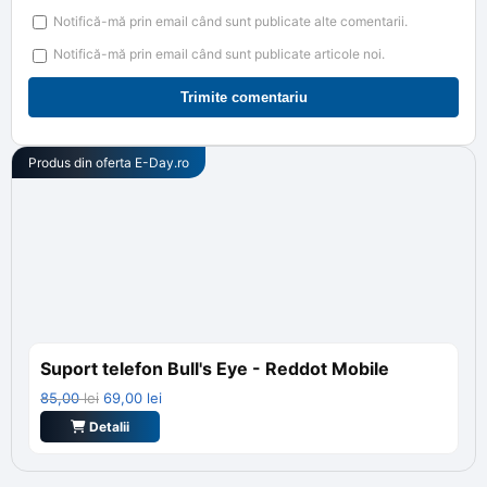
Notifică-mă prin email când sunt publicate alte comentarii.
Notifică-mă prin email când sunt publicate articole noi.
Produs din oferta
E-Day.ro
Suport telefon Bull's Eye - Reddot Mobile
Prețul
Prețul
85,00
lei
69,00
lei
inițial
curent
Detalii
a
este:
fost:
69,00 lei.