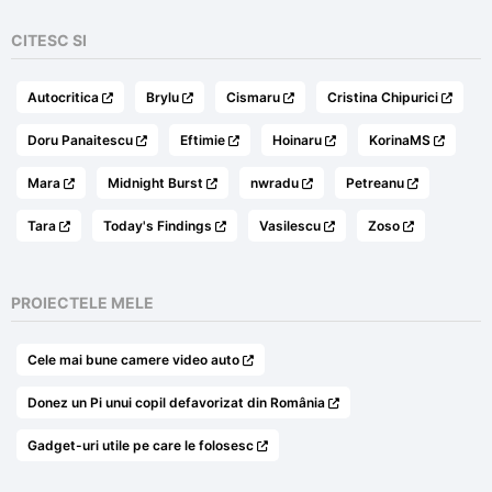
85,00 lei.
CITESC SI
Autocritica
Brylu
Cismaru
Cristina Chipurici
Doru Panaitescu
Eftimie
Hoinaru
KorinaMS
Mara
Midnight Burst
nwradu
Petreanu
Tara
Today's Findings
Vasilescu
Zoso
PROIECTELE MELE
Cele mai bune camere video auto
Donez un Pi unui copil defavorizat din România
Gadget-uri utile pe care le folosesc