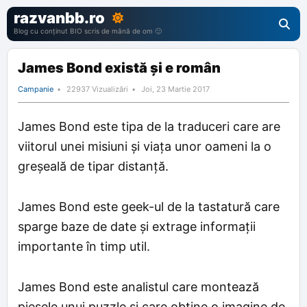
razvanbb.ro
Blog cu conținut BIO scris de mână de om 🙂
James Bond există și e român
Campanie
22937 Vizualizări
Joi, 23 Martie 2017
James Bond este tipa de la traduceri care are
viitorul unei misiuni și viața unor oameni la o
greșeală de tipar distanță.
James Bond este geek-ul de la tastatură care
sparge baze de date și extrage informații
importante în timp util.
James Bond este analistul care montează
piesele unui puzzle și care obține o imagine de