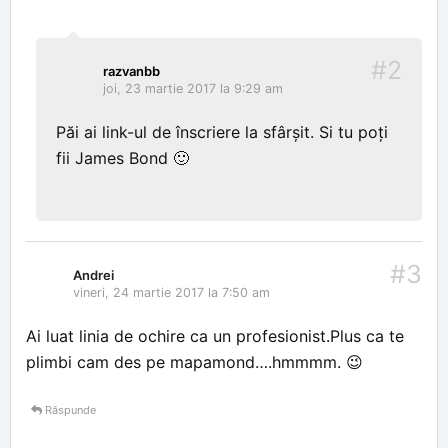
#2
razvanbb
joi, 23 martie 2017 la 9:29 am
Păi ai link-ul de înscriere la sfârșit. Si tu poți
fii James Bond 🙂
#3
Andrei
vineri, 24 martie 2017 la 7:50 am
Ai luat linia de ochire ca un profesionist.Plus ca te
plimbi cam des pe mapamond….hmmmm. 😉
Răspunde