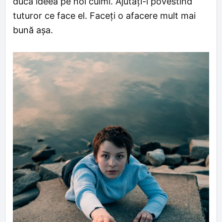
ducă ideea pe noi culmi. Ajutați-l povestind
tuturor ce face el. Faceți o afacere mult mai
bună așa.