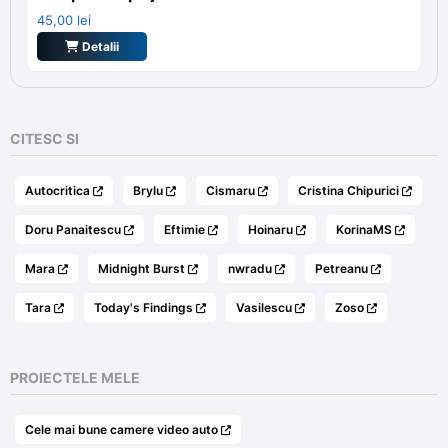
45,00
lei
Detalii
CITESC SI
Autocritica
Brylu
Cismaru
Cristina Chipurici
Doru Panaitescu
Eftimie
Hoinaru
KorinaMS
Mara
Midnight Burst
nwradu
Petreanu
Tara
Today's Findings
Vasilescu
Zoso
PROIECTELE MELE
Cele mai bune camere video auto