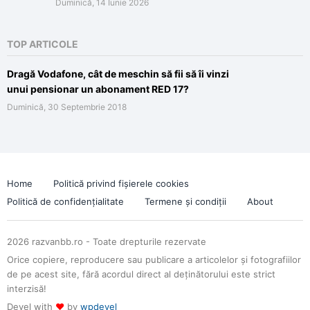
Duminică, 14 Iunie 2026
TOP ARTICOLE
Dragă Vodafone, cât de meschin să fii să îi vinzi
unui pensionar un abonament RED 17?
Duminică, 30 Septembrie 2018
Home
Politică privind fișierele cookies
Politică de confidențialitate
Termene și condiții
About
2026 razvanbb.ro - Toate drepturile rezervate
Orice copiere, reproducere sau publicare a articolelor și fotografiilor
de pe acest site, fără acordul direct al deținătorului este strict
interzisă!
Devel with
♥
by
wpdevel