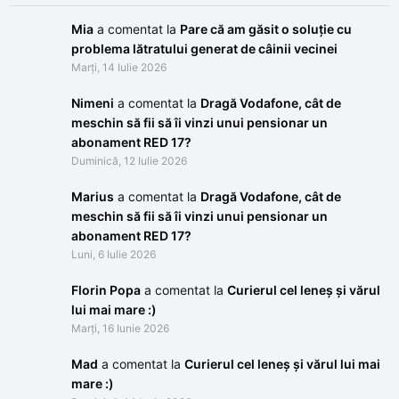
Mia
a comentat la
Pare că am găsit o soluție cu
problema lătratului generat de câinii vecinei
Marți, 14 Iulie 2026
Nimeni
a comentat la
Dragă Vodafone, cât de
meschin să fii să îi vinzi unui pensionar un
abonament RED 17?
Duminică, 12 Iulie 2026
Marius
a comentat la
Dragă Vodafone, cât de
meschin să fii să îi vinzi unui pensionar un
abonament RED 17?
Luni, 6 Iulie 2026
Florin Popa
a comentat la
Curierul cel leneș și vărul
lui mai mare :)
Marți, 16 Iunie 2026
Mad
a comentat la
Curierul cel leneș și vărul lui mai
mare :)