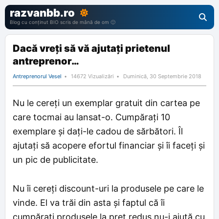
razvanbb.ro
Blog cu conținut BIO scris de mână de om 🙂
Dacă vreți să vă ajutați prietenul
antreprenor…
Antreprenorul Vesel
14672 Vizualizări
Duminică, 30 Septembrie 2018
Nu le cereți un exemplar gratuit din cartea pe
care tocmai au lansat-o. Cumpărați 10
exemplare și dați-le cadou de sărbători. Îl
ajutați să acopere efortul financiar și îi faceți și
un pic de publicitate.
Nu îi cereți discount-uri la produsele pe care le
vinde. El va trăi din asta și faptul că îi
cumpărați produsele la preț redus nu-i ajută cu