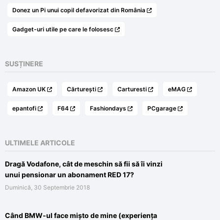
Donez un Pi unui copil defavorizat din România
Gadget-uri utile pe care le folosesc
SUSȚINERE
Amazon UK
Cărturești
Carturesti
eMAG
epantofi
F64
Fashiondays
PCgarage
ULTIMELE ARTICOLE
Dragă Vodafone, cât de meschin să fii să îi vinzi
unui pensionar un abonament RED 17?
Duminică, 30 Septembrie 2018
Când BMW-ul face mișto de mine (experiența