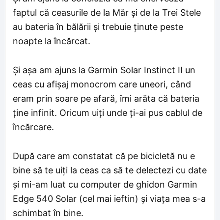
faptul că ceasurile de la Măr și de la Trei Stele
au bateria în bălării și trebuie ținute peste
noapte la încărcat.
Și așa am ajuns la Garmin Solar Instinct II un
ceas cu afișaj monocrom care uneori, când
eram prin soare pe afară, îmi arăta că bateria
ține infinit. Oricum uiți unde ți-ai pus cablul de
încărcare.
După care am constatat că pe bicicletă nu e
bine să te uiți la ceas ca să te delectezi cu date
și mi-am luat cu computer de ghidon Garmin
Edge 540 Solar (cel mai ieftin) și viața mea s-a
schimbat în bine.