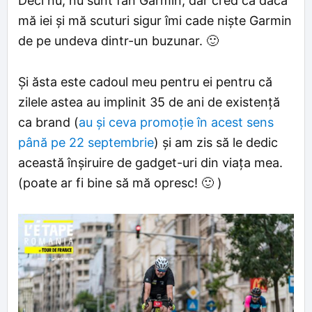
Deci nu, nu sunt fan Garmin, dar cred că dacă
mă iei și mă scuturi sigur îmi cade niște Garmin
de pe undeva dintr-un buzunar. 🙂
Și ăsta este cadoul meu pentru ei pentru că
zilele astea au implinit 35 de ani de existență
ca brand (
au și ceva promoție în acest sens
până pe 22 septembrie
) și am zis să le dedic
această înșiruire de gadget-uri din viața mea.
(poate ar fi bine să mă opresc! 🙂 )