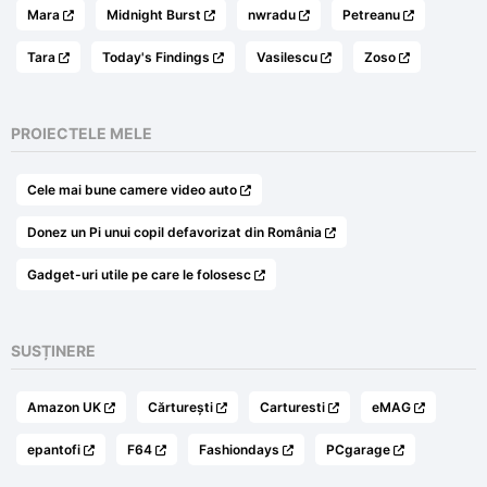
Mara
Midnight Burst
nwradu
Petreanu
Tara
Today's Findings
Vasilescu
Zoso
PROIECTELE MELE
Cele mai bune camere video auto
Donez un Pi unui copil defavorizat din România
Gadget-uri utile pe care le folosesc
SUSȚINERE
Amazon UK
Cărturești
Carturesti
eMAG
epantofi
F64
Fashiondays
PCgarage