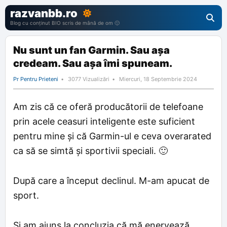
razvanbb.ro
Blog cu conținut BIO scris de mână de om 🙂
Nu sunt un fan Garmin. Sau așa
credeam. Sau așa îmi spuneam.
Pr Pentru Prieteni
3077 Vizualizări
Miercuri, 18 Septembrie 2024
Am zis că ce oferă producătorii de telefoane
prin acele ceasuri inteligente este suficient
pentru mine și că Garmin-ul e ceva overarated
ca să se simtă și sportivii speciali. 🙂
După care a început declinul. M-am apucat de
sport.
Și am ajuns la concluzia că mă enervează