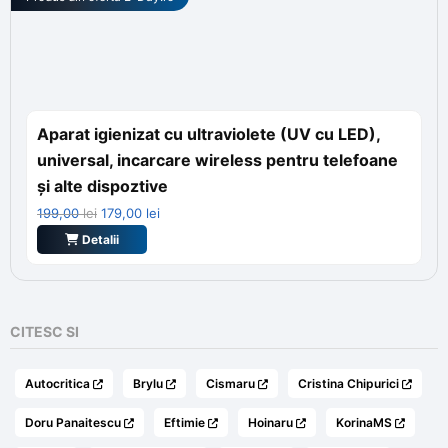
Aparat igienizat cu ultraviolete (UV cu LED),
universal, incarcare wireless pentru telefoane
și alte dispoztive
Prețul
Prețul
199,00
lei
179,00
lei
inițial
curent
Detalii
a
este:
fost:
179,00 lei.
199,00 lei.
CITESC SI
Autocritica
Brylu
Cismaru
Cristina Chipurici
Doru Panaitescu
Eftimie
Hoinaru
KorinaMS