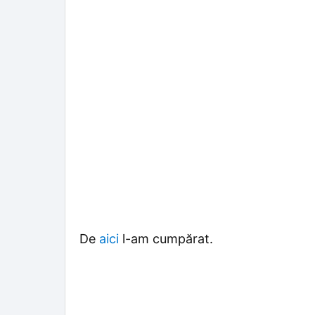
De
aici
l-am cumpărat.