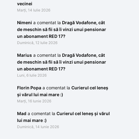
vecinei
Marți, 14 Iulie 2026
Nimeni
a comentat la
Dragă Vodafone, cât
de meschin să fii să îi vinzi unui pensionar
un abonament RED 17?
Duminică, 12 Iulie 2026
Marius
a comentat la
Dragă Vodafone, cât
de meschin să fii să îi vinzi unui pensionar
un abonament RED 17?
Luni, 6 Iulie 2026
Florin Popa
a comentat la
Curierul cel leneș
și vărul lui mai mare :)
Marți, 16 Iunie 2026
Mad
a comentat la
Curierul cel leneș și vărul
lui mai mare :)
Duminică, 14 Iunie 2026