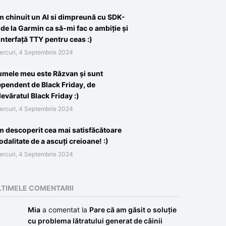
 chinuit un AI si dimpreună cu SDK-
 de la Garmin ca să-mi fac o ambiție și
interfață TTY pentru ceas :)
ercuri, 4 Septembrie 2024
mele meu este Răzvan și sunt
pendent de Black Friday, de
evăratul Black Friday :)
ercuri, 4 Septembrie 2024
 descoperit cea mai satisfăcătoare
dalitate de a ascuți creioane! :)
ercuri, 4 Septembrie 2024
LTIMELE COMENTARII
Mia
a comentat la
Pare că am găsit o soluție
cu problema lătratului generat de câinii