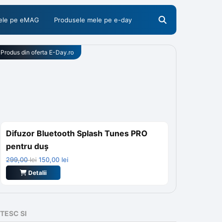
ele pe eMAG
Produsele mele pe e-day
Produs din oferta
E-Day.ro
Difuzor Bluetooth Splash Tunes PRO
pentru duș
Prețul
Prețul
299,00
lei
150,00
lei
inițial
curent
Detalii
a
este:
fost:
150,00 lei.
299,00 lei.
ITESC SI