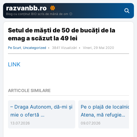
razvanbb.ro
Blog cu conținut BIO scris de mână de om 🙂
Setul de măști de 50 de bucăți de la
emag a scăzut la 49 lei
Pe Scurt
,
Uncategorized
3841 Vizualizări
Vineri, 29 Mai 2020
LINK
ARTICOLE SIMILARE
– Draga Autonom, dă-mi și
Pe o plajă de localnici d
mie o ofertă ...
Atena, mă refugie...
13.07.2026
09.07.2026