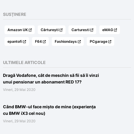
SUSȚINERE
Amazon UK
Cărturești
Carturesti
eMAG
epantofi
F64
Fashiondays
PCgarage
ULTIMELE ARTICOLE
Dragă Vodafone, cât de meschin să fii să îi vinzi
unui pensionar un abonament RED 17?
Vineri, 29 Mai 2020
Când BMW-ul face mișto de mine (experiența
cu BMW iX3 cel nou)
Vineri, 29 Mai 2020