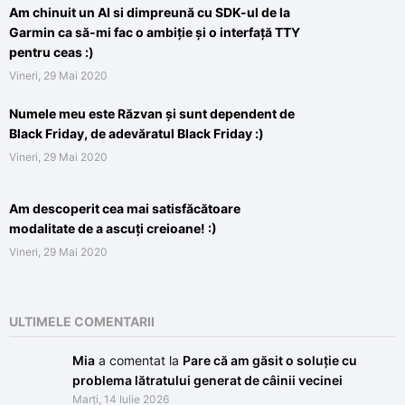
Am chinuit un AI si dimpreună cu SDK-ul de la
Garmin ca să-mi fac o ambiție și o interfață TTY
pentru ceas :)
Vineri, 29 Mai 2020
Numele meu este Răzvan și sunt dependent de
Black Friday, de adevăratul Black Friday :)
Vineri, 29 Mai 2020
Am descoperit cea mai satisfăcătoare
modalitate de a ascuți creioane! :)
Vineri, 29 Mai 2020
ULTIMELE COMENTARII
Mia
a comentat la
Pare că am găsit o soluție cu
problema lătratului generat de câinii vecinei
Marți, 14 Iulie 2026