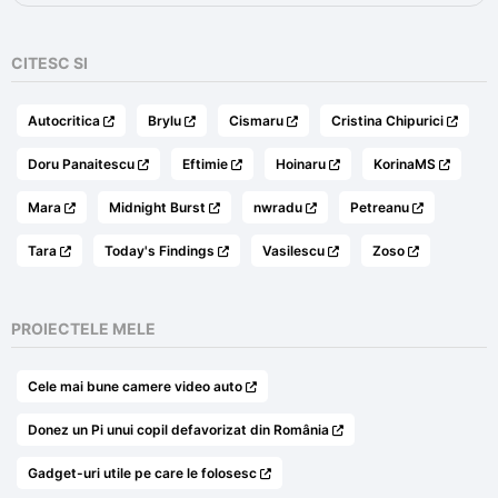
CITESC SI
Autocritica
Brylu
Cismaru
Cristina Chipurici
Doru Panaitescu
Eftimie
Hoinaru
KorinaMS
Mara
Midnight Burst
nwradu
Petreanu
Tara
Today's Findings
Vasilescu
Zoso
PROIECTELE MELE
Cele mai bune camere video auto
Donez un Pi unui copil defavorizat din România
Gadget-uri utile pe care le folosesc