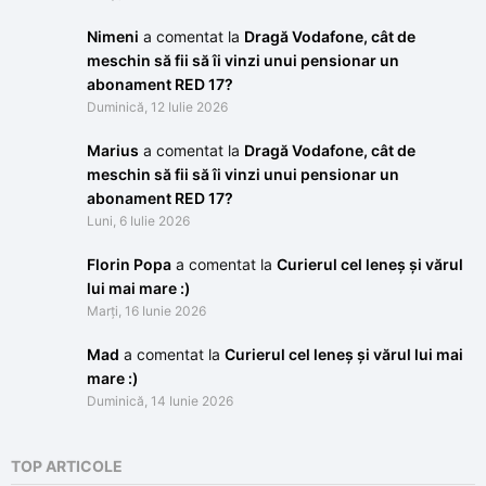
Nimeni
a comentat la
Dragă Vodafone, cât de
meschin să fii să îi vinzi unui pensionar un
abonament RED 17?
Duminică, 12 Iulie 2026
Marius
a comentat la
Dragă Vodafone, cât de
meschin să fii să îi vinzi unui pensionar un
abonament RED 17?
Luni, 6 Iulie 2026
Florin Popa
a comentat la
Curierul cel leneș și vărul
lui mai mare :)
Marți, 16 Iunie 2026
Mad
a comentat la
Curierul cel leneș și vărul lui mai
mare :)
Duminică, 14 Iunie 2026
TOP ARTICOLE