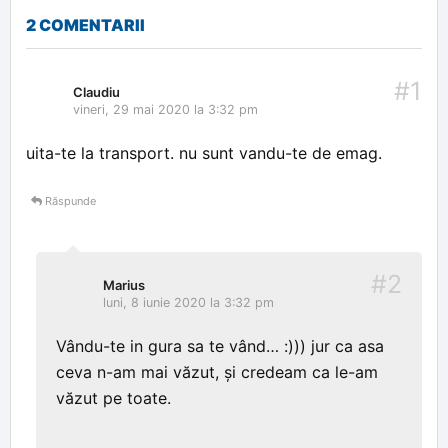
2 COMENTARII
#1
Claudiu
vineri, 29 mai 2020 la 3:32 pm
uita-te la transport. nu sunt vandu-te de emag.
Răspunde
#2
Marius
luni, 8 iunie 2020 la 3:32 pm
Vându-te in gura sa te vând… :))) jur ca asa
ceva n-am mai văzut, și credeam ca le-am
văzut pe toate.