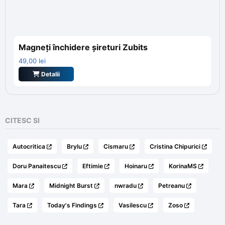
Magneți închidere șireturi Zubits
49,00
lei
Detalii
CITESC SI
Autocritica
Brylu
Cismaru
Cristina Chipurici
Doru Panaitescu
Eftimie
Hoinaru
KorinaMS
Mara
Midnight Burst
nwradu
Petreanu
Tara
Today's Findings
Vasilescu
Zoso