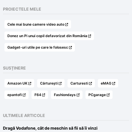
PROIECTELE MELE
Cele mai bune camere video auto
Donez un Pi unui copil defavorizat din România
Gadget-uri utile pe care le folosesc
SUSȚINERE
Amazon UK
Cărturești
Carturesti
eMAG
epantofi
F64
Fashiondays
PCgarage
ULTIMELE ARTICOLE
Dragă Vodafone, cât de meschin să fii să îi vinzi