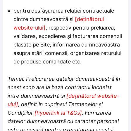
pentru desfășurarea relației contractuale
dintre dumneavoastră şi
[deținătorul
website-ului]
, respectiv pentru preluarea,
validarea, expedierea şi facturarea comenzii
plasate pe Site, informarea dumneavoastră
asupra stării comenzii, organizarea returului
de produse comandate etc.
Temei: Prelucrarea datelor dumneavoastră în
acest scop are la bază contractul încheiat
între dumneavoastră și
[deținătorul website-
ului]
, definit în cuprinsul Termenelor și
Condițiilor
[hyperlink la T&Cs]
. Furnizarea
datelor dumneavoastră cu caracter personal
este necesară pentru executareaa acestui